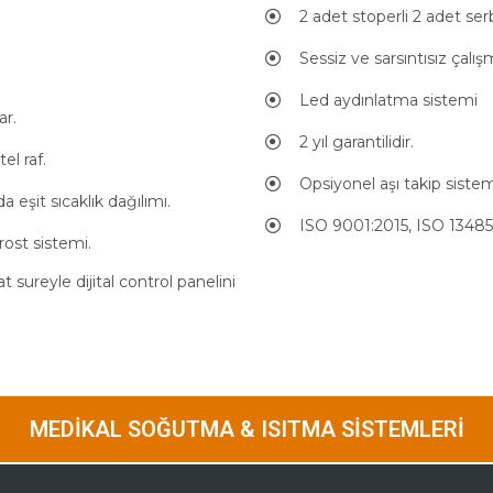
2 adet stoperli 2 adet ser
Sessiz ve sarsıntısız çalış
Led aydınlatma sistemi
ar.
2 yıl garantilidir.
el raf.
Opsiyonel aşı takip sistem
da eşit sıcaklık dağılımı.
ISO 9001:2015, ISO 13485
ost sistemi.
sureyle dijital control panelini
MEDIKAL SOĞUTMA & ISITMA SISTEMLERI