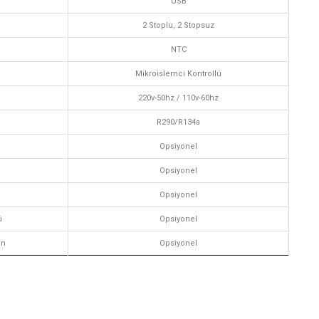
USB
2 Stoplu, 2 Stopsuz
NTC
Mikroislemci Kontrollü
220v-50hz / 110v-60hz
R290/R134a
Opsiyonel
Opsiyonel
Opsiyonel
ü
Opsiyonel
an
Opsiyonel