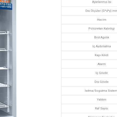
Ayarlanmıs Isı
Dıs Ölçüler (G*d*y) m
Hacim
Poliüretan Kalınlıgı
Brüt Agırlık
Iç Aydınlatma
Kapı Kilidi
Alarm
Iç Gövde
Dıs Gövde
Isıtma/Sogutma Sistem
Yalıtım
Raf Sayısı