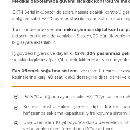
Medikal depolamada güvenli sıcaklık kontrolü ve mak
EKT-I Serisi inkübatör dolapları, hassas sıcaklık kontrolü gere
aralığı ve sabit +22°C ayar noktası ile, aşılar, kültür ortamlar
Tüm modellerde yer alan
mikroişlemcili dijital kontrol p
aktarımı pratik şekilde yapılabilir. Sistem, 30 günlük veriler
bilgisayara aktarılabilir.
İç gövdesi hijyenik ve dayanıklı
Cr-Ni 304 paslanmaz çeli
sıcaklık dağılımı sağlar. Çift camlı, kilitlenebilir ve manyeti
Fan üflemeli soğutma sistemi
, sessiz ve titreşimsiz çalı
kesintilerine karşı 48 saatlik akü desteği ile dijital panel 
15/25 °C aralığında ayarlanabilir . +22 °C’ye set edilmek
Kullanıcı dostu mikro işlemcili dijital kontrol p
hafızasında saklama kapasitesi ,Şifre koruma sistemi ile
USB üzerinden 10 yıl boyunca dolap derecelerini har
ve bu verileri excel formatında PC’ye aktarım.