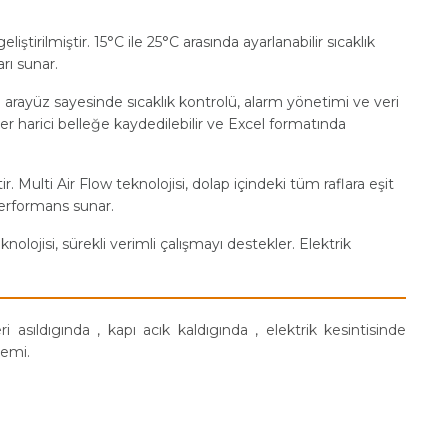
ştirilmiştir. 15°C ile 25°C arasında ayarlanabilir sıcaklık
arı sunar.
tu arayüz sayesinde sıcaklık kontrolü, alarm yönetimi ve veri
iler harici belleğe kaydedilebilir ve Excel formatında
r. Multi Air Flow teknolojisi, dolap içindeki tüm raflara eşit
 performans sunar.
nolojisi, sürekli verimli çalışmayı destekler. Elektrik
eri asıldıgında , kapı acık kaldıgında , elektrik kesintisinde
temi.