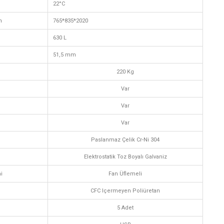
22°C
m
765*835*2020
630 L
51,5 mm
220 Kg
Var
Var
Var
Paslanmaz Çelik Cr-Ni 304
Elektrostatik Toz Boyalı Galvaniz
i
Fan Üflemeli
CFC Içermeyen Poliüretan
5 Adet