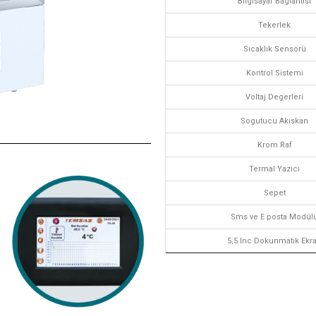
Bilgisayar Baglantısı
Tekerlek
Sıcaklık Sensörü
Kontrol Sistemi
Voltaj Degerleri
Sogutucu Akıskan
Krom Raf
Termal Yazıcı
Sepet
Sms ve E posta Modül
5,5 Inc Dokunmatik Ekr