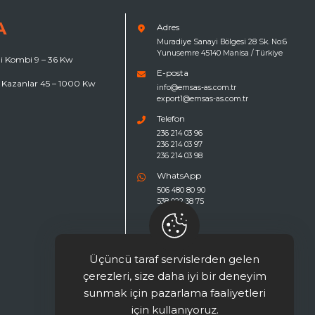
A
Adres
Muradiye Sanayi Bölgesi 28 Sk. No:6
Yunusemre 45140 Manisa / Türkiye
kli Kombi 9 – 36 Kw
E-posta
 Kazanlar 45 – 1000 Kw
info@emsas-as.com.tr
export1@emsas-as.com.tr
Telefon
236 214 03 96
236 214 03 97
236 214 03 98
WhatsApp
506 480 80 90
538 022 38 75
Üçüncü taraf servislerden gelen
çerezleri, size daha iyi bir deneyim
sunmak için pazarlama faaliyetleri
için kullanıyoruz.