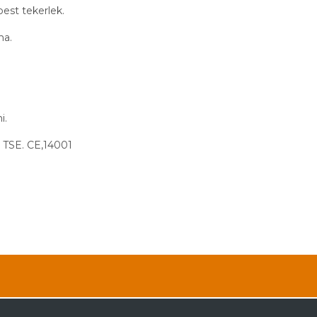
best tekerlek.
ma.
i.
 TSE. CE,14001