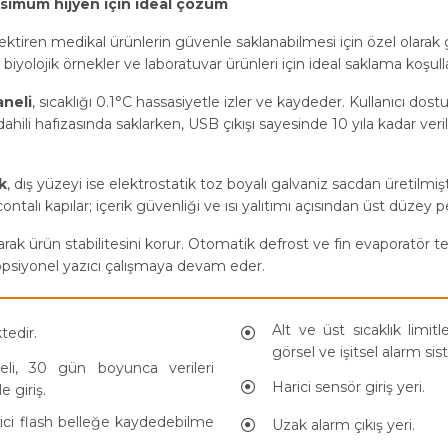
simum hijyen için ideal çözüm
ktiren medikal ürünlerin güvenle saklanabilmesi için özel olarak geli
ı, biyolojik örnekler ve laboratuvar ürünleri için ideal saklama koşull
aneli
, sıcaklığı 0.1°C hassasiyetle izler ve kaydeder. Kullanıcı dos
i dahili hafızasında saklarken, USB çıkışı sayesinde 10 yıla kadar ver
k
, dış yüzeyi ise elektrostatik toz boyalı galvaniz sacdan üretilmişti
k contalı kapılar; içerik güvenliği ve ısı yalıtımı açısından üst düzey
şarak ürün stabilitesini korur. Otomatik defrost ve fin evaporatör tek
ve opsiyonel yazıcı çalışmaya devam eder.
Alt ve üst sıcaklık limitl
tedir.
görsel ve işitsel alarm sis
aneli, 30 gün boyunca verileri
Harici sensör giriş yeri.
 giriş.
ici flash belleğe kaydedebilme
Uzak alarm çıkış yeri.