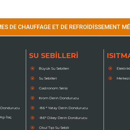
ES DE CHAUFFAGE ET DE REFROIDISSEMENT M
SU SEBİLLERİ
ISITM
Büyük Su Sebilleri
Elektri
Su Sebilleri
Merkezi
Gastronom Serisi
Krom Derin Dondurucu
a Dondurucu
-86 ° Yatay Derin Dondurucu
şı İlaç
-86° Dikey Derin Dondurucu
Okul Tipi Su Sebili