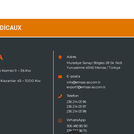
ÉDICAUX
A
Adres
Muradiye Sanayi Bölgesi 28 Sk. No:6
Yunusemre 45140 Manisa / Türkiye
kli Kombi 9 – 36 Kw
E-posta
 Kazanlar 45 – 1000 Kw
info@emsas-as.com.tr
export1@emsas-as.com.tr
Telefon
236 214 03 96
236 214 03 97
236 214 03 98
WhatsApp
506 480 80 90
538 022 38 75