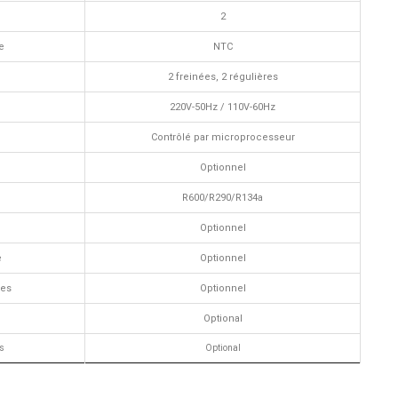
2
e
NTC
2 freinées, 2 régulières
220V-50Hz / 110V-60Hz
Contrôlé par microprocesseur
Optionnel
R600/R290/R134a
Optionnel
e
Optionnel
ces
Optionnel
Optional
s
Optional