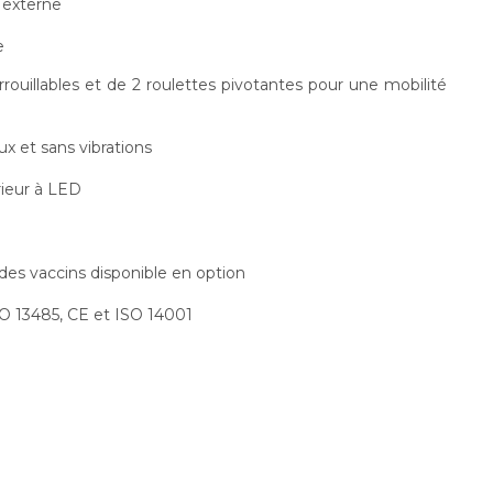
 externe
e
rouillables et de 2 roulettes pivotantes pour une mobilité
x et sans vibrations
rieur à LED
des vaccins disponible en option
SO 13485, CE et ISO 14001