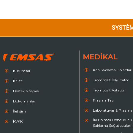
SYSTÈM
MEDİKAL
Kan Saklama Dolapları
Kurumsal
Trombosit İnkübatör
Kalite
Trombosit Ajitatör
Destek & Servis
Plazma Tav
Dokümanlar
Laboratuvar & Plazm
İletişim
İki Bölmeli Dondurucu A
KVKK
Saklama Soğutucuları