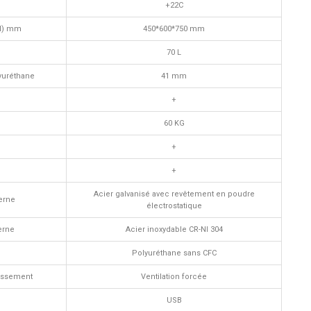
+22C
xH) mm
450*600*750 mm
70 L
yuréthane
41 mm
+
60 KG
+
+
Acier galvanisé avec revêtement en poudre
terne
électrostatique
erne
Acier inoxydable CR-NI 304
Polyuréthane sans CFC
issement
Ventilation forcée
USB