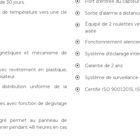
Port d'entrée du capteur
e 30 jours.
 de température vers une clé
Sortie d'alarme à distanc
Équipé de 2 roulettes ver
aisée
Fonctionnement silencieu
magnétiques et mécanisme de
Système d'éclairage inté
Garantie de 2 ans
avec revêtement en plastique,
isateur.
Système de surveillance 
distribution uniforme de la
Certifié ISO 9001:2015, I
tes avec fonction de dégivrage
tégré permet au panneau de
ner pendant 48 heures en cas