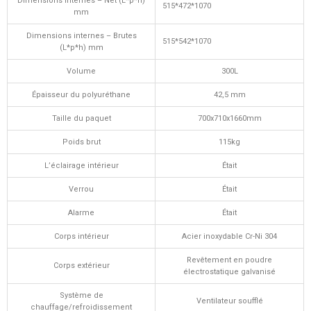
Dimensions internes – Net (L*p*h)
515*472*1070
mm
Dimensions internes – Brutes
515*542*1070
(L*p*h) mm
Volume
300L
Épaisseur du polyuréthane
42,5 mm
Taille du paquet
700x710x1660mm
Poids brut
115kg
L’éclairage intérieur
Était
Verrou
Était
Alarme
Était
Corps intérieur
Acier inoxydable Cr-Ni 304
Revêtement en poudre
Corps extérieur
électrostatique galvanisé
Système de
Ventilateur soufflé
chauffage/refroidissement