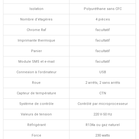
Isolation
Polyuréthane sans CFC
Nombre d’étagères
4 pièces
Chrome Raf
facultatif
Imprimante thermique
facultatif
Panier
facultatif
Module SMS et e-mail
facultatif
Connexion à l’ordinateur
USB
Roue
2 arrêts, 2 sans arrêts
Capteur de température
CTN
Système de contrôle
Contrôlé par microprocesseur
Valeurs de tension
220 V-50 Hz
Réfrigérant
R134a ou gaz naturel
Force
230 watts